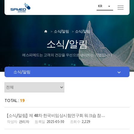

KR
소식/알림
소식/알림

소식/알림
에스피메드는 고객의 건강을 우선으로 생각하는 기업입니다

소식/알림
TOTAL :
19
[소식/알림] 제 48차 한국비임상시험연구회 워크숍 참가 후기(5/23(금), 오프라인)
관리자
2025-05-30
2,229