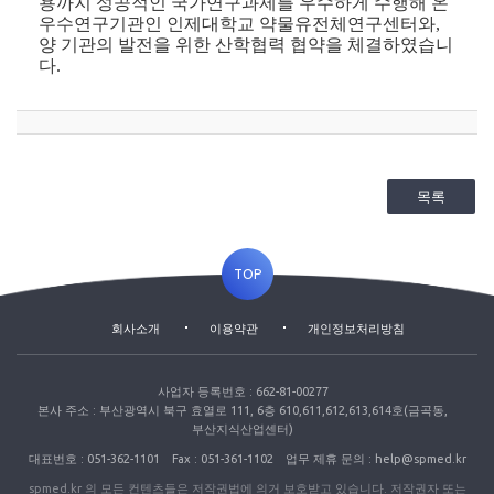
용까지 성공적인 국가연구과제를 우수하게 수행해 온
우수연구기관인 인제대학교 약물유전체연구센터와,
양 기관의 발전을 위한 산학협력 협약을 체결하였습니
다
.
목록
TOP
회사소개
이용약관
개인정보처리방침
사업자 등록번호 : 662-81-00277
본사 주소 : 부산광역시 북구 효열로 111, 6층 610,611,612,613,614호(금곡동,
부산지식산업센터)
대표번호 : 051-362-1101
Fax : 051-361-1102
업무 제휴 문의 : help@spmed.kr
spmed.kr 의 모든 컨텐츠들은 저작권법에 의거 보호받고 있습니다. 저작권자 또는