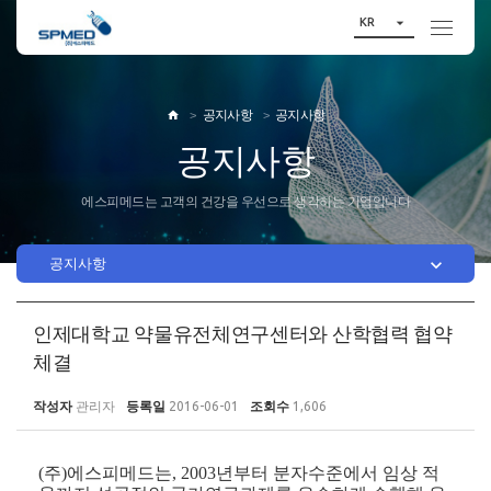

KR
공지사항
공지사항

공지사항
에스피메드는 고객의 건강을 우선으로 생각하는 기업입니다

공지사항
인제대학교 약물유전체연구센터와 산학협력 협약
체결
작성자
관리자
등록일
2016-06-01
조회수
1,606
(
주
)
에스피메드는
, 2003
년부터 분자수준에서 임상 적