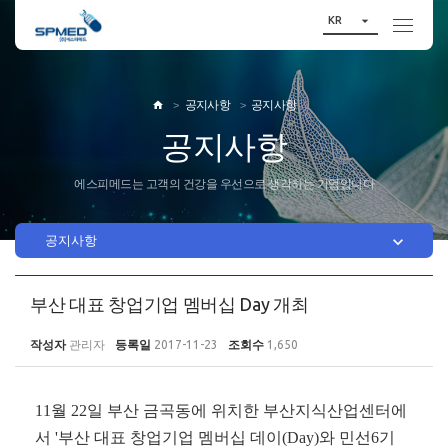

KR
공지사항
공지사항

공지사항
에스피메드는 고객의 건강을 우선으로 생각하는 기업입니다

공지사항
부산 대표 창업기업 멤버십 Day 개최
작성자
관리자
등록일
2017-11-23
조회수
1,650
11
월
22
일 부산 금곡동에 위치한 부산지식산업센터에
서
'
부산 대표 창업기업 멤버십 데이
(Day)
와 민선
6
기